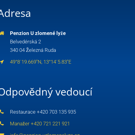
Adresa
Penzion U zlomené lyže
Belvedérská 2
340 04 Železná Ruda
49°8´19.669″N, 13°14´5.83″E
Odpovědný vedoucí
Restaurace +420 703 135 935
Manažer +420 721 221 921